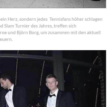
mein Herz, sondern jedes Tennisfans höher schlagen
 Slam Turnier des Jahres, treffen sich
roe und Björn Borg, um zusammen mit den aktuell
feuern.