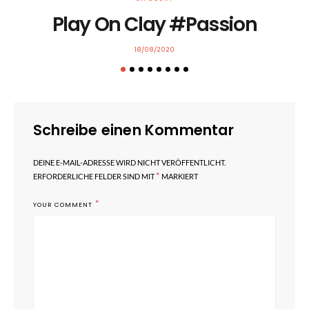
Play On Clay #Passion
POSTED
18/08/2020
ON
Schreibe einen Kommentar
DEINE E-MAIL-ADRESSE WIRD NICHT VERÖFFENTLICHT.
*
ERFORDERLICHE FELDER SIND MIT
MARKIERT
*
YOUR COMMENT