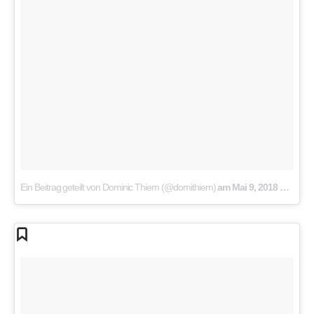
Ein Beitrag geteilt von Dominic Thiem (@domithiem)
am
Mai 9, 2018 um 9:45 PDT