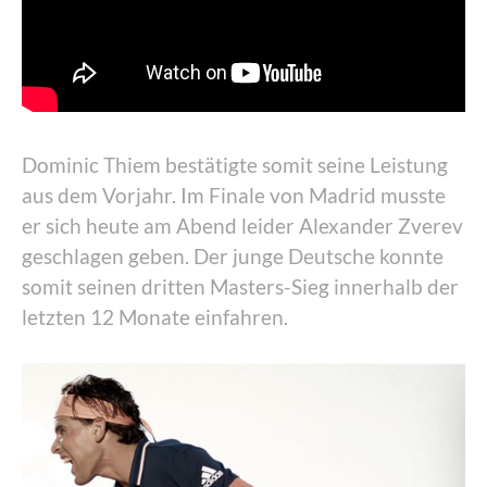
Dominic Thiem bestätigte somit seine Leistung
aus dem Vorjahr. Im Finale von Madrid musste
er sich heute am Abend leider Alexander Zverev
geschlagen geben. Der junge Deutsche konnte
somit seinen dritten Masters-Sieg innerhalb der
letzten 12 Monate einfahren.