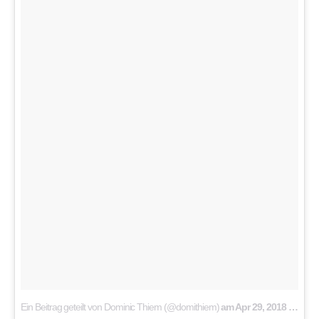
Ein Beitrag geteilt von Dominic Thiem (@domithiem)
am
Apr 29, 2018 um 10:05 PDT