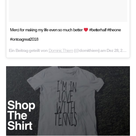
Merci for making my life even so much better
#betterhalf #theone
#ontoagreat2018
Ein Beitrag geteilt von
Dominic Thiem
(@domithiem) am
Dez 28, 2017 um 10:18 PST