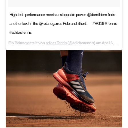
High-tech performance meets unstoppable power. @domithiem finds
another level in the @rolandgarros Polo and Short. ​ —​ #RG18 #Tennis
#adidasTennis
Ein Beitrag geteilt von
adidas Tennis
(@adidastennis) am
Apr 16, 2018 um 7:01 PDT