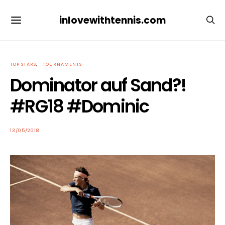
inlovewithtennis.com
TOP STARS
TOURNAMENTS
Dominator auf Sand?!
#RG18 #Dominic
POSTED
13/05/2018
ON